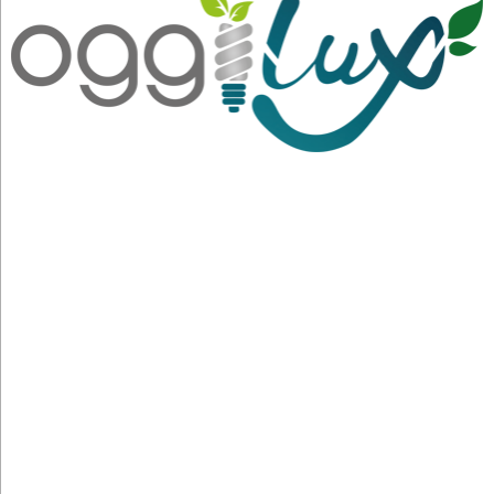
Oggilux S.r.l.
Vai