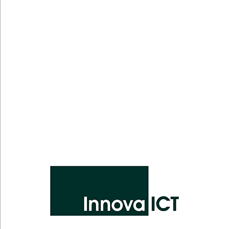
V-Tac Europe Ltd
Vai
Innova ICT S.r.l.
Vai