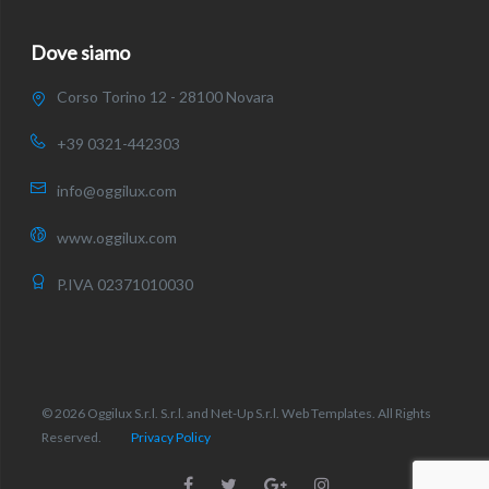
Dove siamo
Corso Torino 12 - 28100 Novara
+39 0321-442303
info@oggilux.com
www.oggilux.com
P.IVA 02371010030
© 2026 Oggilux S.r.l. S.r.l. and Net-Up S.r.l. Web Templates. All Rights
Reserved.
Privacy Policy