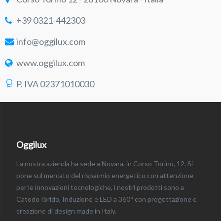
+39 0321-442303
info@oggilux.com
www.oggilux.com
P. IVA 02371010030
Oggilux
La nostra azienda ha sede a Novara, in Corso Torino, 12. Si
pone sul mercato del risparmio energetico con attenzione
per le innovazioni tecnologiche, i nostri prodotti sono a
Catodo Ibrido, Induzione e LED a 360° con progettazione e
creazione di design made in Italy.